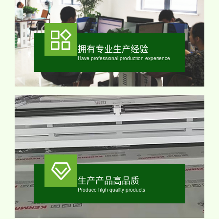
拥有专业生产经验
Have professional production experience
生产产品高品质
Produce high quality products